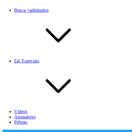
Busca +admirados
Ed. Especiais
Vídeos
Apoiadores
Prêmio