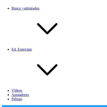
Busca +admirados
Ed. Especiais
Vídeos
Apoiadores
Prêmio