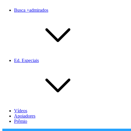
Busca +admirados
Ed. Especiais
Vídeos
Apoiadores
Prêmio