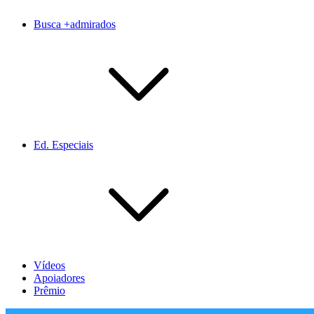
Busca +admirados
Ed. Especiais
Vídeos
Apoiadores
Prêmio