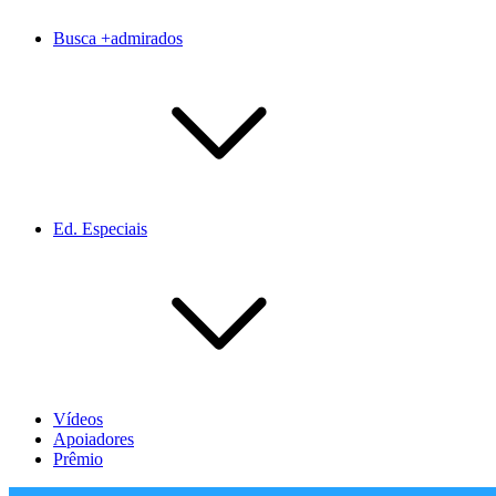
Busca +admirados
Ed. Especiais
Vídeos
Apoiadores
Prêmio