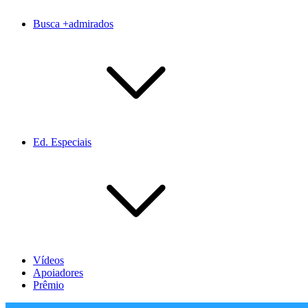
Busca +admirados
Ed. Especiais
Vídeos
Apoiadores
Prêmio