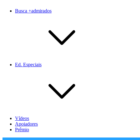
Busca +admirados
Ed. Especiais
Vídeos
Apoiadores
Prêmio