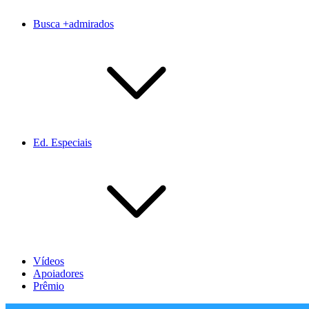
Busca +admirados
Ed. Especiais
Vídeos
Apoiadores
Prêmio