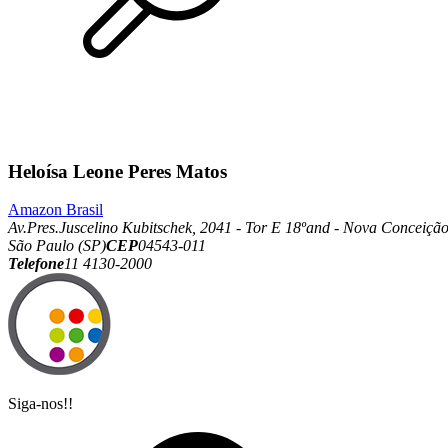
Heloísa Leone Peres Matos
Amazon Brasil
Av.Pres.Juscelino Kubitschek, 2041 - Tor E 18ºand - Nova Conceiçã
São Paulo (SP)
CEP
04543-011
Telefone
11 4130-2000
Siga-nos!!