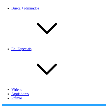
Busca +admirados
Ed. Especiais
Vídeos
Apoiadores
Prêmio