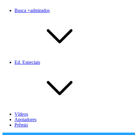
Busca +admirados
Ed. Especiais
Vídeos
Apoiadores
Prêmio