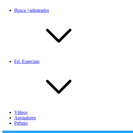
Busca +admirados
Ed. Especiais
Vídeos
Apoiadores
Prêmio