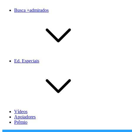
Busca +admirados
Ed. Especiais
Vídeos
Apoiadores
Prêmio