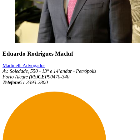
Eduardo Rodrigues Macluf
Martinelli Advogados
Av. Soledade, 550 - 13° e 14ºandar - Petrópolis
Porto Alegre (RS)
CEP
90470-340
Telefone
51 3393-2800