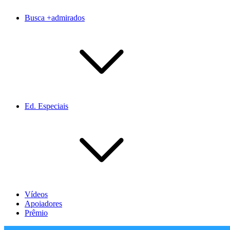
Busca +admirados
Ed. Especiais
Vídeos
Apoiadores
Prêmio