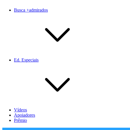
Busca +admirados
Ed. Especiais
Vídeos
Apoiadores
Prêmio