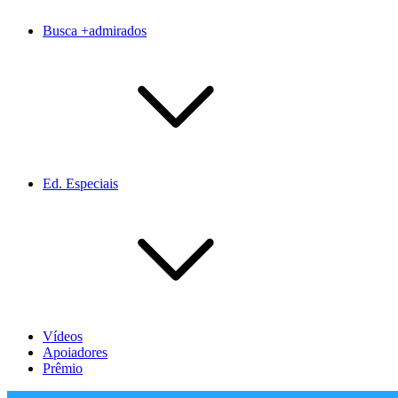
Busca +admirados
Ed. Especiais
Vídeos
Apoiadores
Prêmio