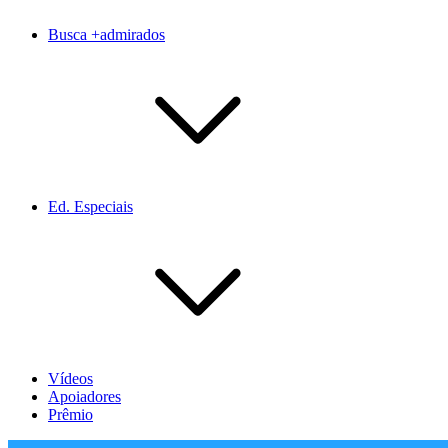
Busca +admirados
Ed. Especiais
Vídeos
Apoiadores
Prêmio