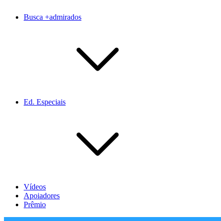
Busca +admirados
Ed. Especiais
Vídeos
Apoiadores
Prêmio