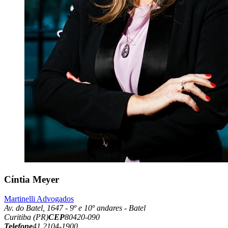
Cíntia Meyer
Martinelli Advogados
Av. do Batel, 1647 - 9º e 10º andares - Batel
Curitiba (PR)
CEP
80420-090
Telefone
41 2104-1900