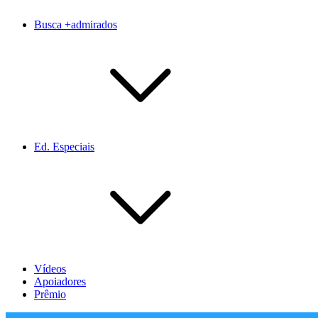
Busca +admirados
Ed. Especiais
Vídeos
Apoiadores
Prêmio