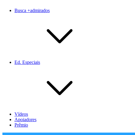
Busca +admirados
Ed. Especiais
Vídeos
Apoiadores
Prêmio