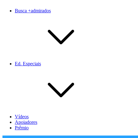
Busca +admirados
Ed. Especiais
Vídeos
Apoiadores
Prêmio