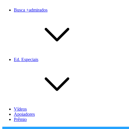
Busca +admirados
Ed. Especiais
Vídeos
Apoiadores
Prêmio